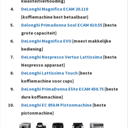
kwaliteitverhouding]
DeLonghi Magnifica ECAM 20.110
[koffiemachine best betaalbaar]
Delonghi Primadonna Soul ECAM 610.55
[beste
grote capaciteit]
DeLonghi Magnifica EVO
[meest makkelijke
bediening]
DeLonghi Nespresso Vertuo Lattissima
[beste
Nespresso apparaat]
DeLonghi Lattissima Touch
[beste
koffiemachine voor cups]
DeLonghi PrimaDonna Elite ECAM 650.75
[beste
dure koffiemachine]
DeLonghi EC 850.M Pistonmachine
[beste
pistonmachine]